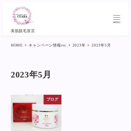
メ
イ
ン
MENU
コ
美肌脱毛宣言
ン
HOME
キャンペーン情報etc
2023年
2023年5月
テ
ン
ツ
へ
2023年5月
移
動
ブログ